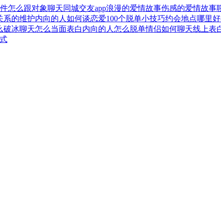
件
怎么跟对象聊天
同城交友app
浪漫的爱情故事
伤感的爱情故事
关系的维护
内向的人如何谈恋爱
100个脱单小技巧
约会地点哪里好
么破冰聊天
怎么当面表白
内向的人怎么脱单
情侣如何聊天
线上表
方式