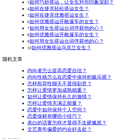
如何巧妙搭讪，让女生对你印象深刻？
3
如何在捷克轻松搭讪女生？
4
如何在捷克优雅搭讪女生？
5
如何优雅搭讪开敞篷车的女生？
6
如何用女生搭讪台词俘获他的心？
7
如何优雅搭讪开敞篷车的女生？
8
如何用女生搭讪台词俘获他的心？
9
如何优雅搭讪乌克兰女生？
10
随机文章
内向者怎么提高恋爱自信？
内向性格怎么在恋爱中保持积极乐观？
怎样和异性聊天不显得刻意？
怎样让爱情更加成熟稳重？
如何让爱情保持长久的激情？
怎样让爱情充满正能量？
恋爱中如何保持个人空间？
恋爱保鲜有哪些小技巧？
表白的话要怎样才显得不生硬尴尬？
文艺青年偏爱的约会好去处？