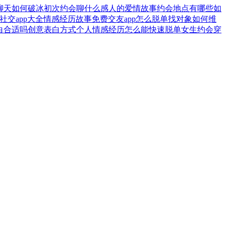
聊天如何破冰
初次约会聊什么
感人的爱情故事
约会地点有哪些
如
社交app大全
情感经历故事
免费交友app
怎么脱单找对象
如何维
白合适吗
创意表白方式
个人情感经历
怎么能快速脱单
女生约会穿