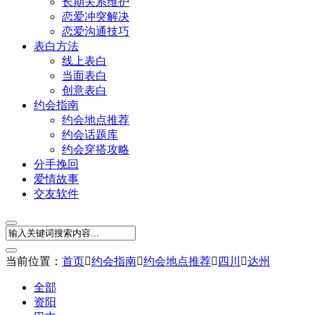
长期关系维护
恋爱冲突解决
恋爱沟通技巧
表白方法
线上表白
当面表白
创意表白
约会指南
约会地点推荐
约会话题库
约会穿搭攻略
分手挽回
爱情故事
交友软件
当前位置：
首页

约会指南

约会地点推荐

四川

达州
全部
资阳