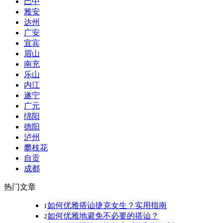
巴中
雅安
达州
广安
宜宾
眉山
南充
乐山
内江
遂宁
广元
绵阳
德阳
泸州
攀枝花
自贡
成都
热门文章
如何优雅搭讪捷克女生？实用指南
1
如何优雅地避免不必要的搭讪？
2