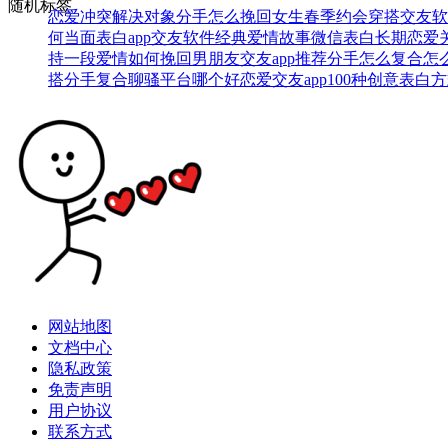
随机标签
恋爱冲突解决
对象分手怎么挽回
女生春季约会穿搭
交友软
何当面表白
app交友软件
经典爱情故事
微信表白
长期恋爱
持一段爱情
如何挽回男朋友
交友app推荐
分手怎么复合
怎
搭
分手复合
聊骚平台哪个好
恋爱交友app
100种创意表白
网站地图
文档中心
隐私政策
免责声明
用户协议
联系方式