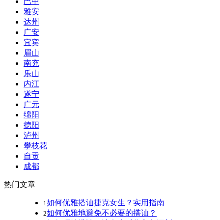
巴中
雅安
达州
广安
宜宾
眉山
南充
乐山
内江
遂宁
广元
绵阳
德阳
泸州
攀枝花
自贡
成都
热门文章
如何优雅搭讪捷克女生？实用指南
1
如何优雅地避免不必要的搭讪？
2