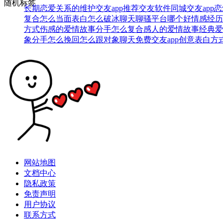
随机标签
长期恋爱关系的维护
交友app推荐
交友软件
同城交友app
恋
复合
怎么当面表白
怎么破冰聊天
聊骚平台哪个好
情感经历
方式
伤感的爱情故事
分手怎么复合
感人的爱情故事
经典爱
象分手怎么挽回
怎么跟对象聊天
免费交友app
创意表白方
网站地图
文档中心
隐私政策
免责声明
用户协议
联系方式