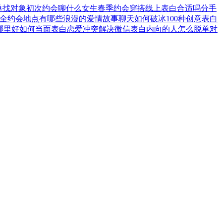
单找对象
初次约会聊什么
女生春季约会穿搭
线上表白合适吗
分手
大全
约会地点有哪些
浪漫的爱情故事
聊天如何破冰
100种创意表白
哪里好
如何当面表白
恋爱冲突解决
微信表白
内向的人怎么脱单
对