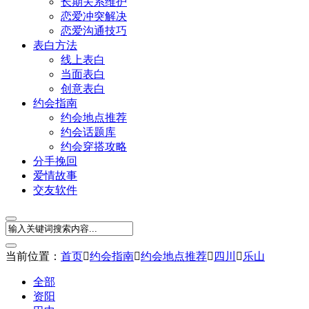
长期关系维护
恋爱冲突解决
恋爱沟通技巧
表白方法
线上表白
当面表白
创意表白
约会指南
约会地点推荐
约会话题库
约会穿搭攻略
分手挽回
爱情故事
交友软件
当前位置：
首页

约会指南

约会地点推荐

四川

乐山
全部
资阳