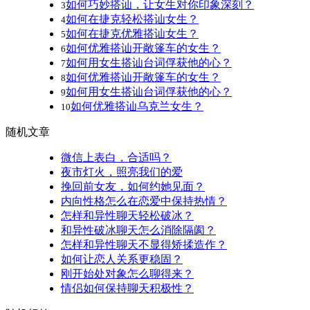
如何巧妙搭讪，让女生对你印象深刻？
3
如何在捷克轻松搭讪女生？
4
如何在捷克优雅搭讪女生？
5
如何优雅搭讪开敞篷车的女生？
6
如何用女生搭讪台词俘获他的心？
7
如何优雅搭讪开敞篷车的女生？
8
如何用女生搭讪台词俘获他的心？
9
如何优雅搭讪乌克兰女生？
10
随机文章
微信上表白，合适吗？
夜市灯火，照亮我们的爱
挽回前女友，如何约她见面？
内向性格怎么在恋爱中保持热情？
怎样和异性聊天轻松破冰？
和异性破冰聊天怎么消除隔阂？
怎样和异性聊天不显得矫揉造作？
如何让恋人关系更稳固？
刚开始处对象怎么聊得来？
情侣如何保持聊天积极性？