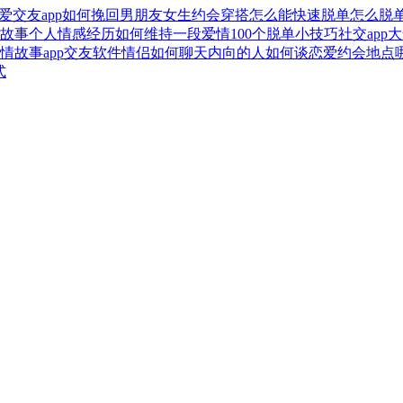
爱交友app
如何挽回男朋友
女生约会穿搭
怎么能快速脱单
怎么脱
故事
个人情感经历
如何维持一段爱情
100个脱单小技巧
社交app
情故事
app交友软件
情侣如何聊天
内向的人如何谈恋爱
约会地点
式