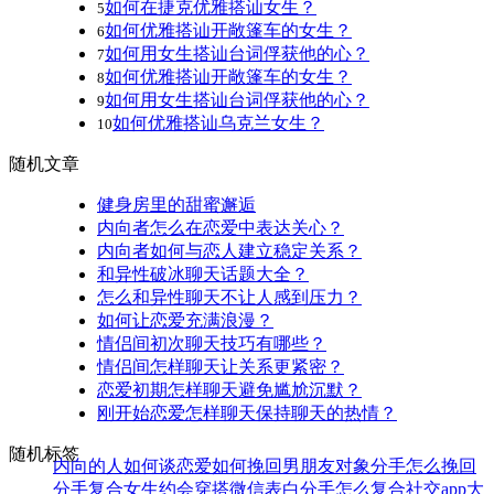
如何在捷克优雅搭讪女生？
5
如何优雅搭讪开敞篷车的女生？
6
如何用女生搭讪台词俘获他的心？
7
如何优雅搭讪开敞篷车的女生？
8
如何用女生搭讪台词俘获他的心？
9
如何优雅搭讪乌克兰女生？
10
随机文章
健身房里的甜蜜邂逅
内向者怎么在恋爱中表达关心？
内向者如何与恋人建立稳定关系？
和异性破冰聊天话题大全？
怎么和异性聊天不让人感到压力？
如何让恋爱充满浪漫？
情侣间初次聊天技巧有哪些？
情侣间怎样聊天让关系更紧密？
恋爱初期怎样聊天避免尴尬沉默？
刚开始恋爱怎样聊天保持聊天的热情？
随机标签
内向的人如何谈恋爱
如何挽回男朋友
对象分手怎么挽回
分手复合
女生约会穿搭
微信表白
分手怎么复合
社交app大